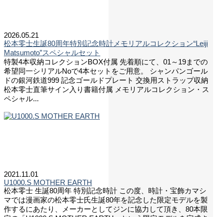
2026.05.21
松本零士生誕80周年特別記念時計メモリアルコレクション“Leiji
Matsumoto”スペシャルセット
特製4本収納コレクションBOX付属 先着順にて、01～19までの
希望同一シリアルNoで4本セットをご用意。 シャンパンゴール
ドの銀河鉄道999 記念ゴールドプレート 交換用ストラップ収納
松本零士直筆サイン入り書籍付属 メモリアルコレクション・ス
ペシャル...
2021.11.01
U1000.S MOTHER EARTH
松本零士 生誕80周年 特別記念時計 この度、時計・宝飾カマシ
マでは漫画家の松本零士氏生誕80年を記念した限定モデルを製
作するにあたり、メーカーとしてジンに協力して頂き、80本限