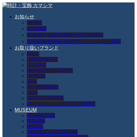
お知らせ
NEWS
入荷情報
松本零士 生誕80周年 特別記念時計
60回無金利Web完結型クレジットのご案内
お取り扱いブランド
BALL
CAMPANOLA
CITIZEN
MAURICE LACROIX
NOMOS
Sinn
J&T Windmills
Laco
LANG & HEYNE
アントン・シュナイダー鳩時計
MUSEUM
BLANCPAIN
B-Barrel
KELEK
JAEGER LECOULTRE