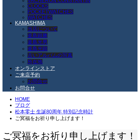
VACHERON CONSTANTIN
CLOCKS
POCKETWATCHES
WATCHES
KAMASHIMA
当店について
釜島顕勝
釜島光男
釜島光顕
古いアルバムの写真
所在地
オンラインストア
ご来店予約
お問合せ
お問合せ
HOME
ブログ
松本零士 生誕80周年 特別記念時計
ご冥福をお祈り申し上げます！
ご冥福をお祈り申し上げます！