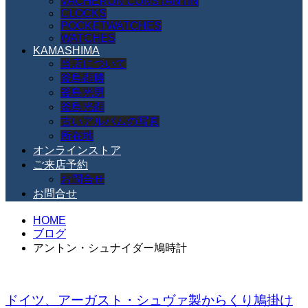
VACHERON CONSTANTIN
CLOCKS
POCKETWATCHES
WATCHES
KAMASHIMA
当店について
釜島顕勝
釜島光男
釜島光顕
古いアルバムの写真
所在地
オンラインストア
ご来店予約
お問合せ
お問合せ
HOME
ブログ
アントン・シュナイダー鳩時計
ドイツ、アーガスト・シュヴァ製からくり鳩掛け