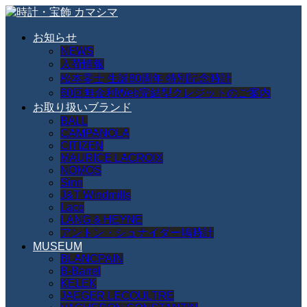
お知らせ
NEWS
入荷情報
松本零士 生誕80周年 特別記念時計
60回無金利Web完結型クレジットのご案内
お取り扱いブランド
BALL
CAMPANOLA
CITIZEN
MAURICE LACROIX
NOMOS
Sinn
J&T Windmills
Laco
LANG & HEYNE
アントン・シュナイダー鳩時計
MUSEUM
BLANCPAIN
B-Barrel
KELEK
JAEGER LECOULTRE