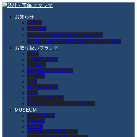
お知らせ
NEWS
入荷情報
松本零士 生誕80周年 特別記念時計
60回無金利Web完結型クレジットのご案内
お取り扱いブランド
BALL
CAMPANOLA
CITIZEN
MAURICE LACROIX
NOMOS
Sinn
J&T Windmills
Laco
LANG & HEYNE
アントン・シュナイダー鳩時計
MUSEUM
BLANCPAIN
B-Barrel
KELEK
JAEGER LECOULTRE