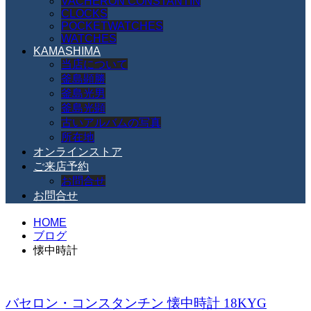
VACHERON CONSTANTIN
CLOCKS
POCKETWATCHES
WATCHES
KAMASHIMA
当店について
釜島顕勝
釜島光男
釜島光顕
古いアルバムの写真
所在地
オンラインストア
ご来店予約
お問合せ
お問合せ
HOME
ブログ
懐中時計
バセロン・コンスタンチン 懐中時計 18KYG