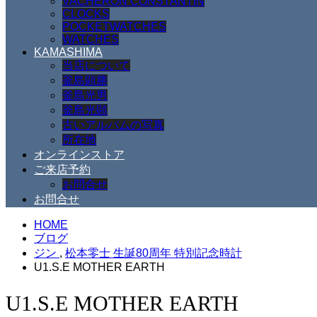
VACHERON CONSTANTIN
CLOCKS
POCKETWATCHES
WATCHES
KAMASHIMA
当店について
釜島顕勝
釜島光男
釜島光顕
古いアルバムの写真
所在地
オンラインストア
ご来店予約
お問合せ
お問合せ
HOME
ブログ
ジン
,
松本零士 生誕80周年 特別記念時計
U1.S.E MOTHER EARTH
U1.S.E MOTHER EARTH