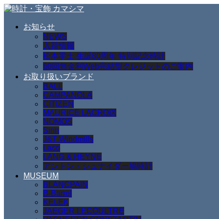
お知らせ
NEWS
入荷情報
松本零士 生誕80周年 特別記念時計
60回無金利Web完結型クレジットのご案内
お取り扱いブランド
BALL
CAMPANOLA
CITIZEN
MAURICE LACROIX
NOMOS
Sinn
J&T Windmills
Laco
LANG & HEYNE
アントン・シュナイダー鳩時計
MUSEUM
BLANCPAIN
B-Barrel
KELEK
JAEGER LECOULTRE