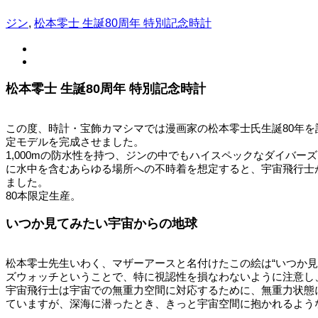
ジン
,
松本零士 生誕80周年 特別記念時計
松本零士 生誕80周年 特別記念時計
この度、時計・宝飾カマシマでは漫画家の松本零士氏生誕80年を記念
定モデルを完成させました。
1,000mの防水性を持つ、ジンの中でもハイスペックなダイバ
に水中を含むあらゆる場所への不時着を想定すると、宇宙飛行士
ました。
80本限定生産。
いつか見てみたい宇宙からの地球
松本零士先生いわく、マザーアースと名付けたこの絵は“いつか
ズウォッチということで、特に視認性を損なわないように注意し
宇宙飛行士は宇宙での無重力空間に対応するために、無重力状態に
ていますが、深海に潜ったとき、きっと宇宙空間に抱かれるよう