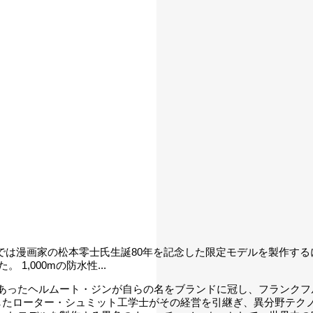
マでは漫画家の松本零士氏生誕80年を記念した限定モデルを製作す
 1,000mの防水性...
教官でもあったヘルムート・ジンが自らの名をブランドに冠し、フランク
したローター・シュミット工学士がその経営を引継ぎ、異分野テク