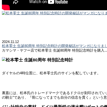
2024.11.12
松本零士 生誕80周年 特別記念時計の開発秘話がマンガになりま
カマシマ・ヤフー店で松本零士 生誕80周年 特別記念時計を購入..
ダイヤルの4時位置に、松本零士氏のサインを配しています。
裏蓋には、松本氏のトレードマークであるドクロが刻印されてい
の騎士”であり、『骨になってまでも自分の信念を貫く』という
ジン社独自の素材、ドイツ最新鋭の潜水艦Uボートの