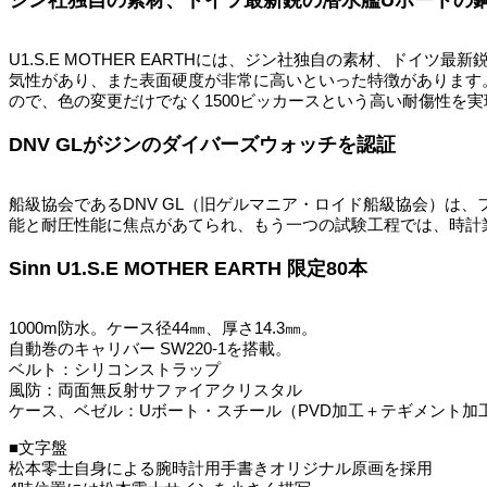
U1.S.E MOTHER EARTHには、ジン社独自の素材、ド
気性があり、また表面硬度が非常に高いといった特徴があります
ので、色の変更だけでなく1500ビッカースという高い耐傷性を
DNV GLがジンのダイバーズウォッチを認証
船級協会であるDNV GL（旧ゲルマニア・ロイド船級協会）は
能と耐圧性能に焦点があてられ、もう一つの試験工程では、時計
Sinn U1.S.E MOTHER EARTH 限定80本
1000m防水。ケース径44㎜、厚さ14.3㎜。
自動巻のキャリバー SW220-1を搭載。
ベルト：シリコンストラップ
風防：両面無反射サファイアクリスタル
ケース、ベゼル：Uボート・スチール（PVD加工＋テギメント加工
■文字盤
松本零士自身による腕時計用手書きオリジナル原画を採用