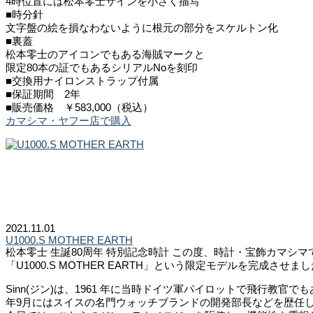
4時位置には松本零士サインを小さく描写
■時分針
文字盤の絵を損なわないように根元の部分をスケルトン化
■裏蓋
松本零士のアイコンでもある海賊マークと
限定80本の証でもあるシリアルNoを刻印
■交換用ナイロンストラップ付属
■保証期間 2年
■販売価格 ￥583,000（税込）
カマシマ・ヤフー店で購入
2021.11.01
U1000.S MOTHER EARTH
松本零士 生誕80周年 特別記念時計 この度、時計・宝飾カマシ
「U1000.S MOTHER EARTH」という限定モデルを完成させました。
Sinn(ジン)は、1961 年に当時ドイツ軍パイロットで飛行
年9月にはスイスの名門ウォッチブランドの開発部長などを歴任