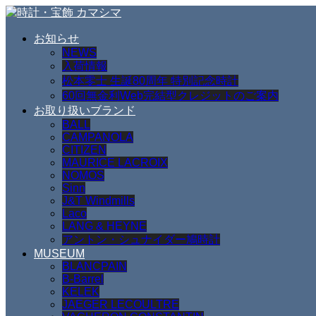
お知らせ
NEWS
入荷情報
松本零士 生誕80周年 特別記念時計
60回無金利Web完結型クレジットのご案内
お取り扱いブランド
BALL
CAMPANOLA
CITIZEN
MAURICE LACROIX
NOMOS
Sinn
J&T Windmills
Laco
LANG & HEYNE
アントン・シュナイダー鳩時計
MUSEUM
BLANCPAIN
B-Barrel
KELEK
JAEGER LECOULTRE