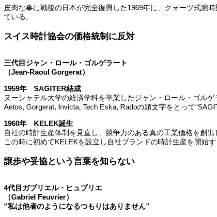
皮肉な事に戦後の日本が完全復興した1969年に、クォーツ式腕時
ている。
スイス時計協会の価格統制に反対
三代目ジャン・ロール・ゴルゲラート
（Jean-Raoul Gorgerat）
1959年 SAGITER結成
ヌーシャテル大学の経済学科を卒業したジャン・ロール・ゴルゲラー
Aetos, Gorgerat, Invicta, Tech Eska, Radoの頭文字をとって“S
1960年 KELEK誕生
自社の時計生産体制を見直し、競争力のある真の工業価格を創出しよ
この時に初めてKELEKを設立し自社ブランドの時計生産を開始す
譲歩や妥協という言葉を知らない
4代目ガブリエル・ヒュブリエ
（Gabriel Feuvrier）
“私は他者のようになるつもりはありません”