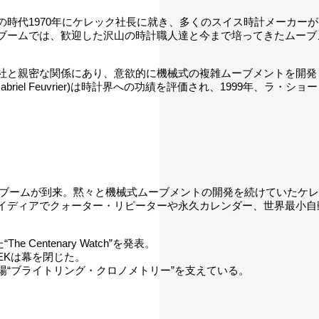
の時代1970年にケレック社長に就き、多くのスイス時計メーカー
ブームでは、歓迎した沢山の時計職人達と今まで培ってきたムーブメ
社と親密な関係にあり、意欲的に機械式の複雑ムーブメントを開発
abriel Feuvrier)は時計界への功績を評価され、1999年
時計ブームが到来。黙々と機械式ムーブメントの開発を続けていたケ
イディアでクォーター・リピーターや永久カレンダー、世界最小自
entenary Watch”を発表。
EKは幕を閉じた。
“ブライトリング・クロノメトリー”を支えている。