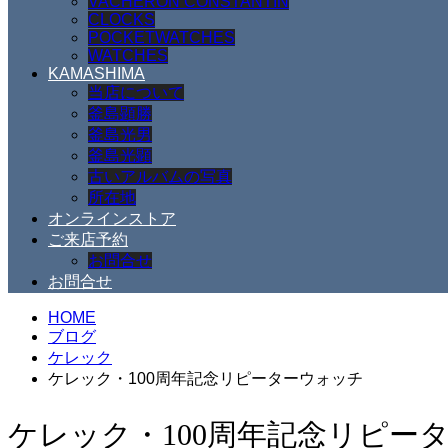
VACHERON CONSTANTIN
CLOCKS
POCKETWATCHES
WATCHES
KAMASHIMA
当店について
釜島顕勝
釜島光男
釜島光顕
古いアルバムの写真
所在地
オンラインストア
ご来店予約
お問合せ
お問合せ
HOME
ブログ
ケレック
ケレック・100周年記念リピーターウォッチ
ケレック・100周年記念リピー