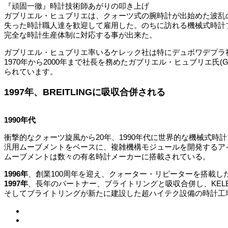
『頑固一徹』時計技術師あがりの叩き上げ
ガブリエル・ヒュブリエは、クォーツ式の腕時計が出始めた波乱
失った時計職人達を歓迎して雇用した。のちに訪れる機械式時計
完全な時計生産体制に対応する事が出来た。
ガブリエル・ヒュブリエ率いるケレック社は特にデュボワデプラ
1970年から2000年まで社長を務めたガブリエル・ヒュブリエ氏(G
られています。
1997年、BREITLINGに吸収合併される
1990年代
衝撃的なクォーツ旋風から20年、1990年代に世界的な機械式
汎用ムーブメントをベースに、複雑機構モジュールを開発するア
ムーブメントは数々の有名時計メーカーに搭載されている。
1996年
、創業100周年を迎え、クォーター・リピーターを搭載した“The C
1997年
、長年のパートナー、ブライトリングと吸収合併し、KEL
そしてブライトリングが新たに建設した超ハイテク設備の時計工場