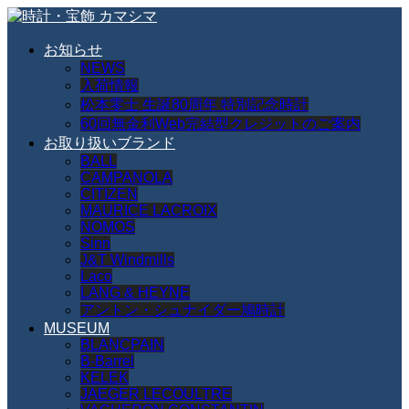
お知らせ
NEWS
入荷情報
松本零士 生誕80周年 特別記念時計
60回無金利Web完結型クレジットのご案内
お取り扱いブランド
BALL
CAMPANOLA
CITIZEN
MAURICE LACROIX
NOMOS
Sinn
J&T Windmills
Laco
LANG & HEYNE
アントン・シュナイダー鳩時計
MUSEUM
BLANCPAIN
B-Barrel
KELEK
JAEGER LECOULTRE