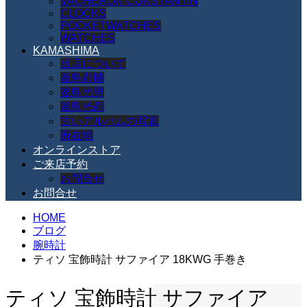
VACHERON CONSTANTIN
CLOCKS
POCKETWATCHES
WATCHES
KAMASHIMA
当店について
釜島顕勝
釜島光男
釜島光顕
古いアルバムの写真
所在地
オンラインストア
ご来店予約
お問合せ
お問合せ
HOME
ブログ
腕時計
ティソ 宝飾時計 サファイア 18KWG 手巻き
ティソ 宝飾時計 サファイア