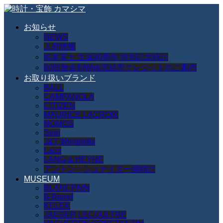
お知らせ
NEWS
入荷情報
松本零士 生誕80周年 特別記念時計
60回無金利Web完結型クレジットのご案内
お取り扱いブランド
BALL
CAMPANOLA
CITIZEN
MAURICE LACROIX
NOMOS
Sinn
J&T Windmills
Laco
LANG & HEYNE
アントン・シュナイダー鳩時計
MUSEUM
BLANCPAIN
B-Barrel
KELEK
JAEGER LECOULTRE