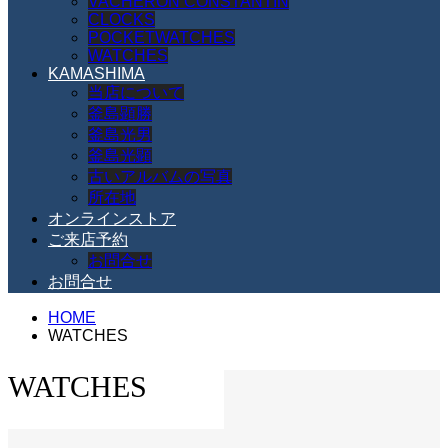
VACHERON CONSTANTIN
CLOCKS
POCKETWATCHES
WATCHES
KAMASHIMA
当店について
釜島顕勝
釜島光男
釜島光顕
古いアルバムの写真
所在地
オンラインストア
ご来店予約
お問合せ
お問合せ
HOME
WATCHES
WATCHES