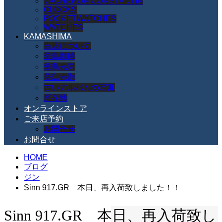
VACHERON CONSTANTIN
CLOCKS
POCKETWATCHES
WATCHES
KAMASHIMA
当店について
釜島顕勝
釜島光男
釜島光顕
古いアルバムの写真
所在地
オンラインストア
ご来店予約
お問合せ
お問合せ
HOME
ブログ
ジン
Sinn 917.GR 本日、再入荷致しました！！
Sinn 917.GR 本日、再入荷致し