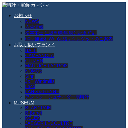
お知らせ
NEWS
入荷情報
松本零士 生誕80周年 特別記念時計
60回無金利Web完結型クレジットのご案内
お取り扱いブランド
BALL
CAMPANOLA
CITIZEN
MAURICE LACROIX
NOMOS
Sinn
J&T Windmills
Laco
LANG & HEYNE
アントン・シュナイダー鳩時計
MUSEUM
BLANCPAIN
B-Barrel
KELEK
JAEGER LECOULTRE