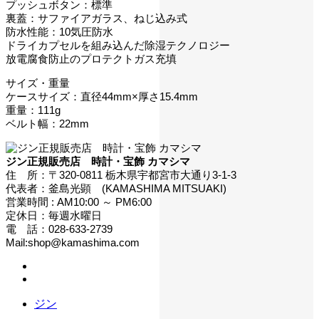
プッシュボタン：標準
裏蓋：サファイアガラス、ねじ込み式
防水性能：10気圧防水
ドライカプセルを組み込んだ除湿テクノロジー
放電腐食防止のプロテクトガス充填
サイズ・重量
ケースサイズ：直径44mm×厚さ15.4mm
重量：111g
ベルト幅：22mm
ジン正規販売店 時計・宝飾 カマシマ
住 所：〒320-0811 栃木県宇都宮市大通り3-1-3
代表者：釜島光顕 (KAMASHIMA MITSUAKI)
営業時間 : AM10:00 ～ PM6:00
定休日：毎週水曜日
電 話：028-633-2739
Mail:shop@kamashima.com
ジン