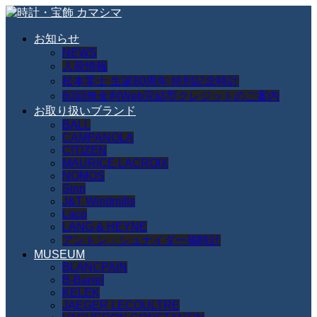
お知らせ
NEWS
入荷情報
松本零士 生誕80周年 特別記念時計
60回無金利Web完結型クレジットのご案内
お取り扱いブランド
BALL
CAMPANOLA
CITIZEN
MAURICE LACROIX
NOMOS
Sinn
J&T Windmills
Laco
LANG & HEYNE
アントン・シュナイダー鳩時計
MUSEUM
BLANCPAIN
B-Barrel
KELEK
JAEGER LECOULTRE