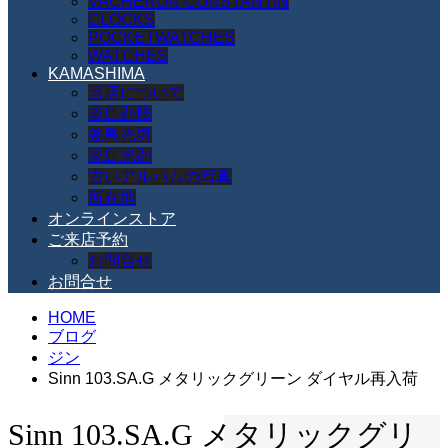
VACHERON CONSTANTIN
CLOCKS
POCKETWATCHES
WATCHES
KAMASHIMA
当店について
釜島顕勝
釜島光男
釜島光顕
古いアルバムの写真
所在地
オンラインストア
ご来店予約
お問合せ
お問合せ
HOME
ブログ
ジン
Sinn 103.SA.G メタリックグリーン ダイヤル再入荷
Sinn 103.SA.G メタリックグリ