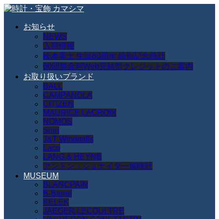
お知らせ
NEWS
入荷情報
松本零士 生誕80周年 特別記念時計
60回無金利Web完結型クレジットのご案内
お取り扱いブランド
BALL
CAMPANOLA
CITIZEN
MAURICE LACROIX
NOMOS
Sinn
J&T Windmills
Laco
LANG & HEYNE
アントン・シュナイダー鳩時計
MUSEUM
BLANCPAIN
B-Barrel
KELEK
JAEGER LECOULTRE