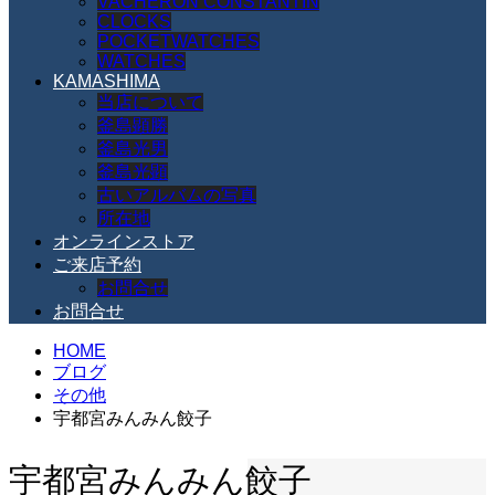
VACHERON CONSTANTIN
CLOCKS
POCKETWATCHES
WATCHES
KAMASHIMA
当店について
釜島顕勝
釜島光男
釜島光顕
古いアルバムの写真
所在地
オンラインストア
ご来店予約
お問合せ
お問合せ
HOME
ブログ
その他
宇都宮みんみん餃子
宇都宮みんみん餃子