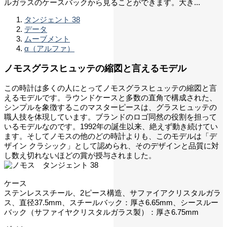
ルガラスのケースバックから見ることができます。大き...
タンジェント 38
データ
ムーブメント
α（アルファ）
ノモスグラスヒュッテの縮図と言えるモデル
この時計は多くの人にとってノモスグラスヒュッテの縮図と言
えるモデルです。ラウンドケースと多数の直角で構成された、
シンプルを象徴するこのマスターピースは、グラスヒュッテの
職人技を体現しています。ブランドのロゴ同然の役割を担って
いるモデルなのです。1992年の誕生以来、絶えず動き続けてい
ます。そしてノモスの他のどの時計よりも、このモデルは「デ
ザイン クラシック」として認められ、そのデザインと品質に対
し数え切れないほどの賞が授与されました。
ケース
ステンレススチール、2ピース構造、サファイアクリスタルガラ
ス、直径37.5mm、スチールバック：厚さ6.65mm、シースルー
バック（サファイヤクリスタルガラス製）：厚さ6.75mm