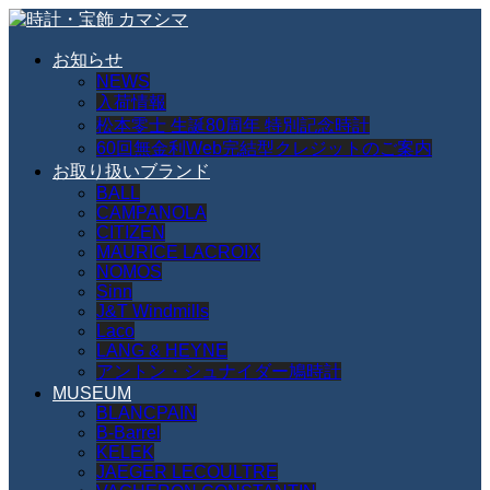
お知らせ
NEWS
入荷情報
松本零士 生誕80周年 特別記念時計
60回無金利Web完結型クレジットのご案内
お取り扱いブランド
BALL
CAMPANOLA
CITIZEN
MAURICE LACROIX
NOMOS
Sinn
J&T Windmills
Laco
LANG & HEYNE
アントン・シュナイダー鳩時計
MUSEUM
BLANCPAIN
B-Barrel
KELEK
JAEGER LECOULTRE