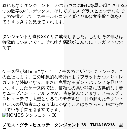
紛れもなくタンジェント： バウハウスの時代を思い起こさせる5
つの数字のインデックス。そしてノモス グラスヒュッテならで
はの特徴として、スモールセコンドダイヤルは文字盤全体をと
てもすっきりと見せてくれます。
タンジェントが直径38ミリに成長しました。しかしその厚さは
特徴的に小さいです。それゆえ横顔がこんなにエレガントなの
です。
ケース径が38mmになった、ノモスのデザイン クラシック。こ
の直径により、この印象的な時計はよりフラットかつよりエレ
ガントな外観となり、まさに完璧なモダン・バランスを見せて
います。またケース内では、信頼性の高い非常に古典的な手巻
きムーブメント・アルファが、時を刻んでいます。ノモスグラ
スヒュッテでは大型となるこのモデルは、目の肥えたモダン・
センスの見識者による吟味にかなうことはもちろん、時計を付
けている手首を引き立てます。
ノモス・グラスヒュッテ タンジェント 38 TN1A1W238 品