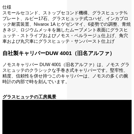
仕様
スモールセコンド、ストップセコンド機構、グラスヒュッテ¾
プレート、ルビー17石、グラスヒュッテ式コハゼ、インカブロ
ック耐震装置、Nivarox 1A ヒゲゼンマイ、6姿勢での調整、青焼
きネジ、ロジウムメッキを施したムーブメント表面にグラスヒ
ュッテ・ストライプおよびノモス・ペルラージュ仕上げ、角穴
車および丸穴車にグラスヒュッテ・サンバースト仕上げ
自社製キャリバーDUW 4001（旧名アルファ）
ノモスキャリバー DUW 4001（旧名アルファ）は、ノモス グラ
スヒュッテのクラシックな手巻き式キャリバーです。堅牢性、
精度、信頼性を併せ持つこのキャリバーは、ノモスの多くの腕
時計の内部で時を刻んでいます。
グラスヒュッテの工房風景