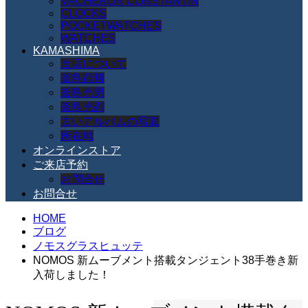
VACHERON CONSTANTIN
CLOCKS
POCKETWATCHES
WATCHES
KAMASHIMA
当店について
釜島顕勝
釜島光男
釜島光顕
古いアルバムの写真
所在地
オンラインストア
ご来店予約
お問合せ
お問合せ
HOME
ブログ
ノモスグラスヒュッテ
NOMOS 新ムーブメント搭載タンジェント38手巻き新
入荷しました！