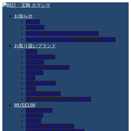
お知らせ
NEWS
入荷情報
松本零士 生誕80周年 特別記念時計
60回無金利Web完結型クレジットのご案内
お取り扱いブランド
BALL
CAMPANOLA
CITIZEN
MAURICE LACROIX
NOMOS
Sinn
J&T Windmills
Laco
LANG & HEYNE
アントン・シュナイダー鳩時計
MUSEUM
BLANCPAIN
B-Barrel
KELEK
JAEGER LECOULTRE