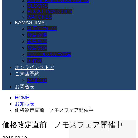
VACHERON CONSTANTIN
CLOCKS
POCKETWATCHES
WATCHES
KAMASHIMA
当店について
釜島顕勝
釜島光男
釜島光顕
古いアルバムの写真
所在地
オンラインストア
ご来店予約
お問合せ
お問合せ
HOME
お知らせ
価格改定直前 ノモスフェア開催中
価格改定直前 ノモスフェア開催中