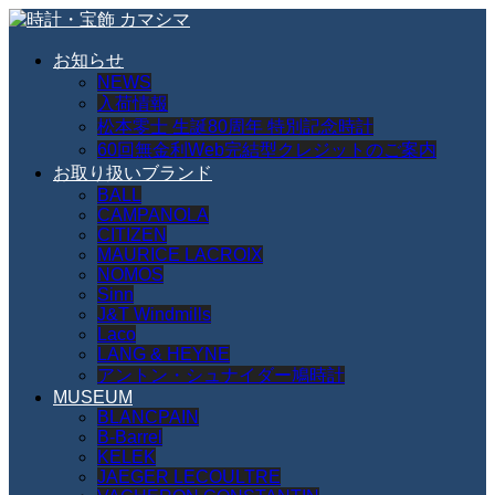
お知らせ
NEWS
入荷情報
松本零士 生誕80周年 特別記念時計
60回無金利Web完結型クレジットのご案内
お取り扱いブランド
BALL
CAMPANOLA
CITIZEN
MAURICE LACROIX
NOMOS
Sinn
J&T Windmills
Laco
LANG & HEYNE
アントン・シュナイダー鳩時計
MUSEUM
BLANCPAIN
B-Barrel
KELEK
JAEGER LECOULTRE