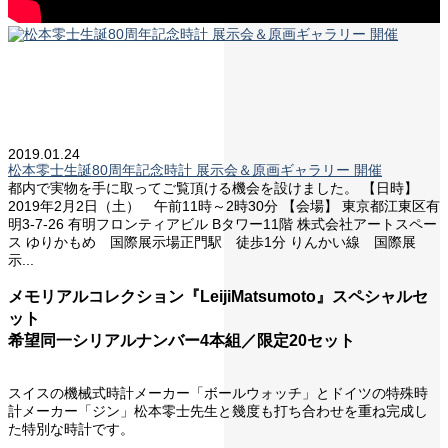
2019.01.24
松本零士生誕80周年記念時計 展示会＆原画ギャラリー 開催
都内で実物を手に取ってご覧頂ける機会を設けました。 【日時】
2019年2月2日（土） 午前11時～2時30分 【会場】 東京都江東区有
明3-7-26 有明フロンティアビル Bタワー11階 株式会社アートスペー
ス ゆりかもめ 国際展示場正門駅 徒歩1分 りんかい線 国際展
示...
メモリアルコレクション『LeijiMatsumoto』スペシャルセ
ット
希望同一シリアルナンバー4本組／限定20セット
スイスの機械式時計メーカー「ボールウォッチ」とドイツの特殊時
計メーカー「ジン」松本零士先生と幾度も打ち合わせを重ね完成し
た特別な時計です。