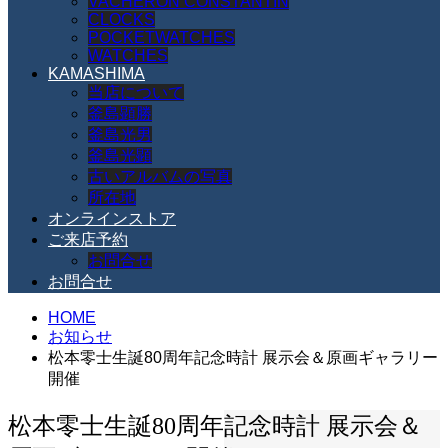
VACHERON CONSTANTIN
CLOCKS
POCKETWATCHES
WATCHES
KAMASHIMA
当店について
釜島顕勝
釜島光男
釜島光顕
古いアルバムの写真
所在地
オンラインストア
ご来店予約
お問合せ
お問合せ
HOME
お知らせ
松本零士生誕80周年記念時計 展示会＆原画ギャラリー
開催
松本零士生誕80周年記念時計 展示会＆