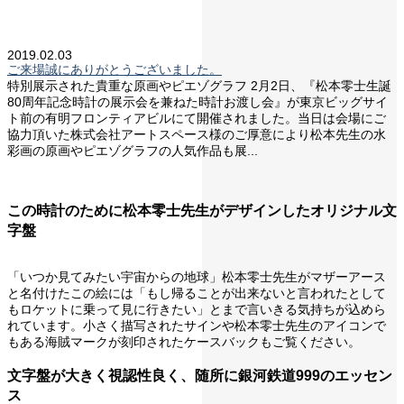
2019.02.03
ご来場誠にありがとうございました。
特別展示された貴重な原画やピエゾグラフ 2月2日、『松本零士生誕
80周年記念時計の展示会を兼ねた時計お渡し会』が東京ビッグサイ
ト前の有明フロンティアビルにて開催されました。当日は会場にご
協力頂いた株式会社アートスペース様のご厚意により松本先生の水
彩画の原画やピエゾグラフの人気作品も展...
この時計のために松本零士先生がデザインしたオリジナル文
字盤
「いつか見てみたい宇宙からの地球」松本零士先生がマザーアース
と名付けたこの絵には「もし帰ることが出来ないと言われたとして
もロケットに乗って見に行きたい」とまで言いきる気持ちが込めら
れています。小さく描写されたサインや松本零士先生のアイコンで
もある海賊マークが刻印されたケースバックもご覧ください。
文字盤が大きく視認性良く、随所に銀河鉄道999のエッセン
ス