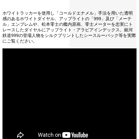
ホワイトラッカーを使用し「コールドエナメル」手法を用いた透明
感のあるホワイトダイヤル、アップライトの「999」及び「メーテ
ル」エンブレムや、松本零士の艦内原画、零士メーターを忠実にト
レースしたダイヤルにアップライト・アラビアインデックス。銀河
鉄道999の登場人物をシルクプリントしたシースルーバック等を実際
にご覧ください。