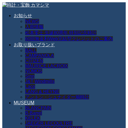
お知らせ
NEWS
入荷情報
松本零士 生誕80周年 特別記念時計
60回無金利Web完結型クレジットのご案内
お取り扱いブランド
BALL
CAMPANOLA
CITIZEN
MAURICE LACROIX
NOMOS
Sinn
J&T Windmills
Laco
LANG & HEYNE
アントン・シュナイダー鳩時計
MUSEUM
BLANCPAIN
B-Barrel
KELEK
JAEGER LECOULTRE