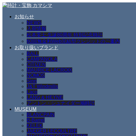
お知らせ
NEWS
入荷情報
松本零士 生誕80周年 特別記念時計
60回無金利Web完結型クレジットのご案内
お取り扱いブランド
BALL
CAMPANOLA
CITIZEN
MAURICE LACROIX
NOMOS
Sinn
J&T Windmills
Laco
LANG & HEYNE
アントン・シュナイダー鳩時計
MUSEUM
BLANCPAIN
B-Barrel
KELEK
JAEGER LECOULTRE