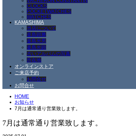
VACHERON CONSTANTIN
CLOCKS
POCKETWATCHES
WATCHES
KAMASHIMA
当店について
釜島顕勝
釜島光男
釜島光顕
古いアルバムの写真
所在地
オンラインストア
ご来店予約
お問合せ
お問合せ
HOME
お知らせ
7月は通常通り営業致します。
7月は通常通り営業致します。