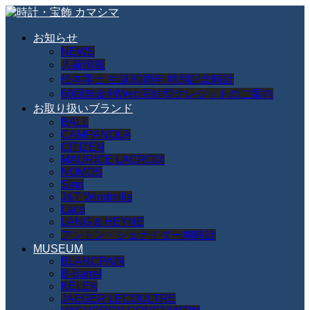
お知らせ
NEWS
入荷情報
松本零士 生誕80周年 特別記念時計
60回無金利Web完結型クレジットのご案内
お取り扱いブランド
BALL
CAMPANOLA
CITIZEN
MAURICE LACROIX
NOMOS
Sinn
J&T Windmills
Laco
LANG & HEYNE
アントン・シュナイダー鳩時計
MUSEUM
BLANCPAIN
B-Barrel
KELEK
JAEGER LECOULTRE