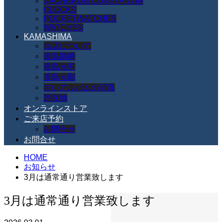
VACHERON CONSTANTIN
CLOCKS
POCKETWATCHES
WATCHES
KAMASHIMA
当店について
釜島顕勝
釜島光男
釜島光顕
古いアルバムの写真
所在地
オンラインストア
ご来店予約
お問合せ
お問合せ
HOME
お知らせ
3月は通常通り営業致します
3月は通常通り営業致します