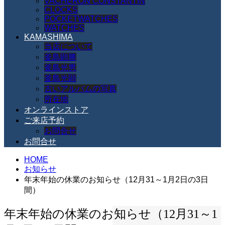
VACHERON CONSTANTIN
CLOCKS
POCKETWATCHES
WATCHES
KAMASHIMA
当店について
釜島顕勝
釜島光男
釜島光顕
古いアルバムの写真
所在地
オンラインストア
ご来店予約
お問合せ
お問合せ
HOME
お知らせ
年末年始の休業のお知らせ（12月31～1月2日の3日
間）
年末年始の休業のお知らせ（12月31～1