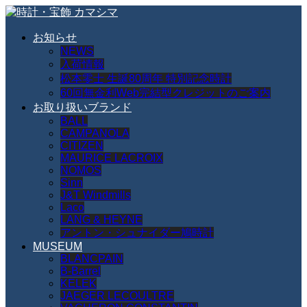
お知らせ
NEWS
入荷情報
松本零士 生誕80周年 特別記念時計
60回無金利Web完結型クレジットのご案内
お取り扱いブランド
BALL
CAMPANOLA
CITIZEN
MAURICE LACROIX
NOMOS
Sinn
J&T Windmills
Laco
LANG & HEYNE
アントン・シュナイダー鳩時計
MUSEUM
BLANCPAIN
B-Barrel
KELEK
JAEGER LECOULTRE