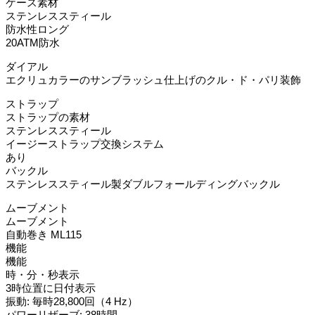
ケース素材
ステンレススティール
防水性ロング
20ATM防水
ダイアル
エクリュカラーのサンブラッシュ仕上げのクル・ド・パリ装飾
ストラップ
ストラップの素材
ステンレススティール
イージーストラップ交換システム
あり
バックル
ステンレススティール製ダブルフォールディングバックル
ムーブメント
ムーブメント
自動巻き ML115
機能
機能
時・分・秒表示
3時位置に日付表示
振動: 毎時28,800回（4 Hz）
パワーリザーブ: 38時間