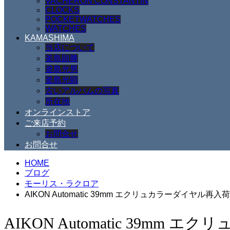
VACHERON CONSTANTIN
CLOCKS
POCKETWATCHES
WATCHES
KAMASHIMA
当店について
釜島顕勝
釜島光男
釜島光顕
古いアルバムの写真
所在地
オンラインストア
ご来店予約
お問合せ
お問合せ
HOME
ブログ
モーリス・ラクロア
AIKON Automatic 39mm エクリュカラーダイヤル再入
AIKON Automatic 39mm