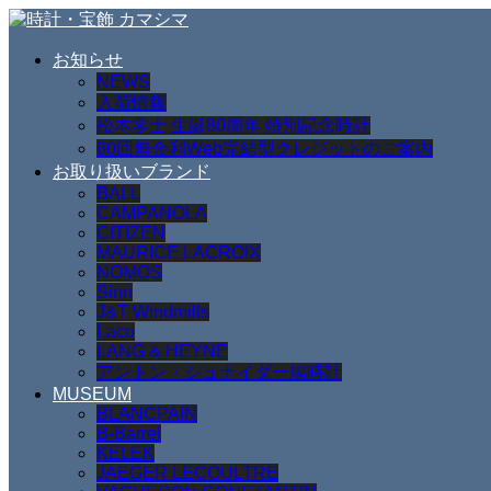
お知らせ
NEWS
入荷情報
松本零士 生誕80周年 特別記念時計
60回無金利Web完結型クレジットのご案内
お取り扱いブランド
BALL
CAMPANOLA
CITIZEN
MAURICE LACROIX
NOMOS
Sinn
J&T Windmills
Laco
LANG & HEYNE
アントン・シュナイダー鳩時計
MUSEUM
BLANCPAIN
B-Barrel
KELEK
JAEGER LECOULTRE