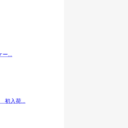
...
初入荷...