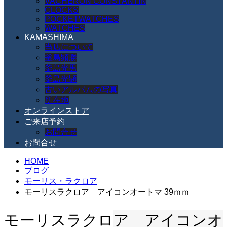
VACHERON CONSTANTIN
CLOCKS
POCKETWATCHES
WATCHES
KAMASHIMA
当店について
釜島顕勝
釜島光男
釜島光顕
古いアルバムの写真
所在地
オンラインストア
ご来店予約
お問合せ
お問合せ
HOME
ブログ
モーリス・ラクロア
モーリスラクロア アイコンオートマ 39ｍｍ
モーリスラクロア アイコンオ