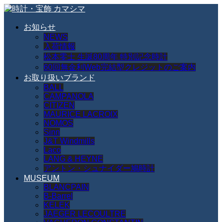
お知らせ
NEWS
入荷情報
松本零士 生誕80周年 特別記念時計
60回無金利Web完結型クレジットのご案内
お取り扱いブランド
BALL
CAMPANOLA
CITIZEN
MAURICE LACROIX
NOMOS
Sinn
J&T Windmills
Laco
LANG & HEYNE
アントン・シュナイダー鳩時計
MUSEUM
BLANCPAIN
B-Barrel
KELEK
JAEGER LECOULTRE