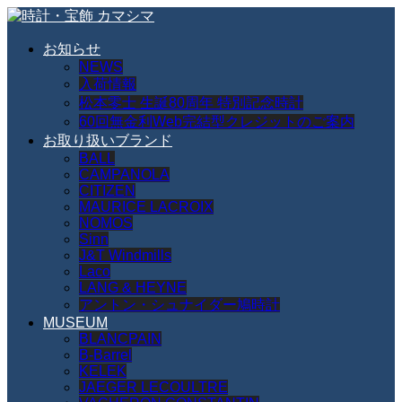
お知らせ
NEWS
入荷情報
松本零士 生誕80周年 特別記念時計
60回無金利Web完結型クレジットのご案内
お取り扱いブランド
BALL
CAMPANOLA
CITIZEN
MAURICE LACROIX
NOMOS
Sinn
J&T Windmills
Laco
LANG & HEYNE
アントン・シュナイダー鳩時計
MUSEUM
BLANCPAIN
B-Barrel
KELEK
JAEGER LECOULTRE