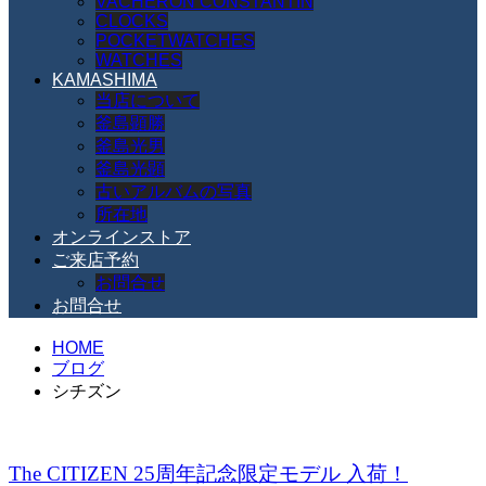
VACHERON CONSTANTIN
CLOCKS
POCKETWATCHES
WATCHES
KAMASHIMA
当店について
釜島顕勝
釜島光男
釜島光顕
古いアルバムの写真
所在地
オンラインストア
ご来店予約
お問合せ
お問合せ
HOME
ブログ
シチズン
The CITIZEN 25周年記念限定モデル 入荷！