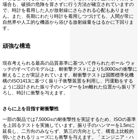
場合も、破損の危険を冒さずに行う方法が確立されていますの
で、時計を着用した人が放射線にさらされる心配もありませ
ん。また、長期にわたり時計を着用しつづけても、人間が常に
自然界や人工的な機器から浴びる放射線量をはるかに下回りま
す。
頑強な構造
現在考えられる最高の品質基準に基づいて作られたボール ウォ
ッチのすべてのモデルは、耐衝撃テストにより5,000Gsの衝撃に
耐えることが実証されています。耐衝撃テストは国際標準化機
構のISO1413に基づく振り子衝撃装置を利用し、円運動をする
ように設計された振り子のハンマーを1m離れた位置から振り下
ろし、時計に衝撃を与えます。
さらに上を目指す耐衝撃性
一部の製品では7,500Gsの耐衝撃性を実証するため、ISOの基準
を上回るテストを実施しています。振り子のハンマーを1.5mに
延長し、二方向のみならず、第三の方向として、構造上比較的
弱いとされるリューズにも衝撃を与えます。「エンジニア・ハ