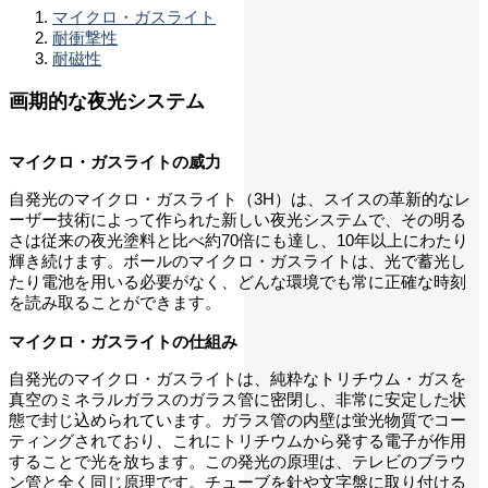
マイクロ・ガスライト
耐衝撃性
耐磁性
画期的な夜光システム
マイクロ・ガスライトの威力
自発光のマイクロ・ガスライト（3H）は、スイスの革新的なレ
ーザー技術によって作られた新しい夜光システムで、その明る
さは従来の夜光塗料と比べ約70倍にも達し、10年以上にわたり
輝き続けます。ボールのマイクロ・ガスライトは、光で蓄光し
たり電池を用いる必要がなく、どんな環境でも常に正確な時刻
を読み取ることができます。
マイクロ・ガスライトの仕組み
自発光のマイクロ・ガスライトは、純粋なトリチウム・ガスを
真空のミネラルガラスのガラス管に密閉し、非常に安定した状
態で封じ込められています。ガラス管の内壁は蛍光物質でコー
ティングされており、これにトリチウムから発する電子が作用
することで光を放ちます。この発光の原理は、テレビのブラウ
ン管と全く同じ原理です。チューブを針や文字盤に取り付ける