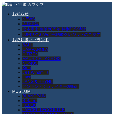
お知らせ
NEWS
入荷情報
松本零士 生誕80周年 特別記念時計
60回無金利Web完結型クレジットのご案内
お取り扱いブランド
BALL
CAMPANOLA
CITIZEN
MAURICE LACROIX
NOMOS
Sinn
J&T Windmills
Laco
LANG & HEYNE
アントン・シュナイダー鳩時計
MUSEUM
BLANCPAIN
B-Barrel
KELEK
JAEGER LECOULTRE