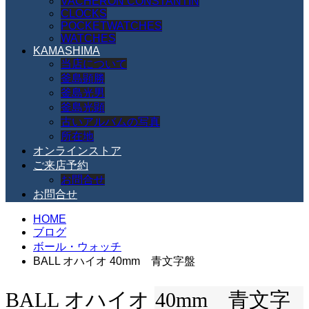
VACHERON CONSTANTIN
CLOCKS
POCKETWATCHES
WATCHES
KAMASHIMA
当店について
釜島顕勝
釜島光男
釜島光顕
古いアルバムの写真
所在地
オンラインストア
ご来店予約
お問合せ
お問合せ
HOME
ブログ
ボール・ウォッチ
BALL オハイオ 40mm 青文字盤
BALL オハイオ 40mm 青文字