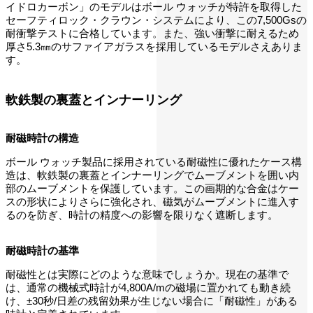
イドロカーボン」のモデルはボール ウォッチが特許を取得した
セーフティロック・クラウン・システムにより、この7,500Gsの
耐衝撃テストに合格しています。また、強い衝撃に耐えるため
厚さ5.3㎜のサファイアガラスを採用しているモデルさえありま
す。
軟鉄製の裏蓋とインナーリング
耐磁時計の構造
ボール ウォッチ製品に採用されている耐磁性に優れたケース構
造は、軟鉄製の裏蓋とインナーリングでムーブメントを囲い内
部のムーブメントを保護しています。この画期的な合金はケー
スの形状によりさらに強化され、磁気がムーブメントに進入す
るのを防ぎ、時計の精度への影響を限りなく遮断します。
耐磁時計の基準
耐磁性とは実際にどのような意味でしょうか。現在の基準で
は、通常の機械式時計が4,800A/mの磁場に置かれても動き続
け、±30秒/日差の残留効果が生じない場合に「耐磁性」がある