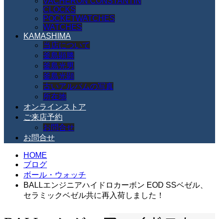
VACHERON CONSTANTIN
CLOCKS
POCKETWATCHES
WATCHES
KAMASHIMA
当店について
釜島顕勝
釜島光男
釜島光顕
古いアルバムの写真
所在地
オンラインストア
ご来店予約
お問合せ
お問合せ
HOME
ブログ
ボール・ウォッチ
BALLエンジニアハイドロカーボン EOD SSベゼル、
セラミックベゼル共に再入荷しました！