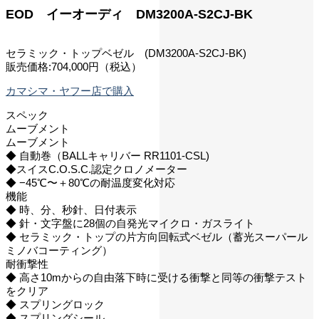
EOD イーオーディ DM3200A-S2CJ-BK
セラミック・トップベゼル (DM3200A-S2CJ-BK)
販売価格:704,000円（税込）
カマシマ・ヤフー店で購入
スペック
ムーブメント
ムーブメント
◆ 自動巻（BALLキャリバー RR1101-CSL)
◆スイスC.O.S.C.認定クロノメーター
◆ −45℃〜＋80℃の耐温度変化対応
機能
◆ 時、分、秒針、日付表示
◆ 針・文字盤に28個の自発光マイクロ・ガスライト
◆ セラミック・トップの片方向回転式ベゼル（蓄光スーパール
ミノバコーティング）
耐衝撃性
◆ 高さ10mからの自由落下時に受ける衝撃と同等の衝撃テスト
をクリア
◆ スプリングロック
◆ スプリングシール