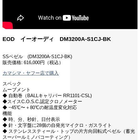
EOD イーオーディ DM3200A-S1CJ-BK
SSベゼル (DM3200A-S1CJ-BK)
販売価格: 616,000円（税込）
カマシマ・ヤフー店で購入
スペック
ムーブメント
◆ 自動巻（BALLキャリバー RR1101-CSL)
◆スイスC.O.S.C.認定クロノメーター
◆ −45℃〜＋80℃の耐温度変化対応
機能
◆ 時、分、秒針、日付表示
◆ 針・文字盤に28個の自発光マイクロ・ガスライト
◆ ステンレススティール・トップの片方向回転式ベゼル（蓄光
スーパールミノバコーティング）