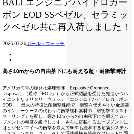
BALLエンジニアハイドロカー
ボン EOD SSベゼル、セラミッ
クベゼル共に再入荷しました！
2025.07.26
ボール・ウォッチ
高さ10mからの自由落下にも耐える超・耐衝撃時計
アメリカ海軍の爆発物処理部隊「Explosive Ordnance
Disposal」（通称「EOD」）から正式認証を受けた先進かつハ
イエンドなミリタリーウォッチ「エンジニアハイドロカーボン
EOD」。最大の特徴は耐衝撃性能で、衝撃を伝えやすい金属製
のインナーケースの代わりに衝撃緩和素材の「耐衝撃エラスト
マーリング」を配し、高さ10ｍからの自由落下にも耐えてムー
ブメントの精度を維持します。さらに搭載するムーブメントに
はヒゲゼンマイへの衝撃を最大で66％も緩和する耐震システム
「スプリングロック」、そして調速機構を特殊なプレートで固