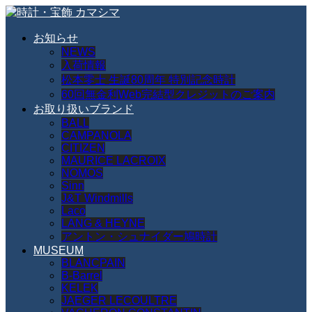
お知らせ
NEWS
入荷情報
松本零士 生誕80周年 特別記念時計
60回無金利Web完結型クレジットのご案内
お取り扱いブランド
BALL
CAMPANOLA
CITIZEN
MAURICE LACROIX
NOMOS
Sinn
J&T Windmills
Laco
LANG & HEYNE
アントン・シュナイダー鳩時計
MUSEUM
BLANCPAIN
B-Barrel
KELEK
JAEGER LECOULTRE