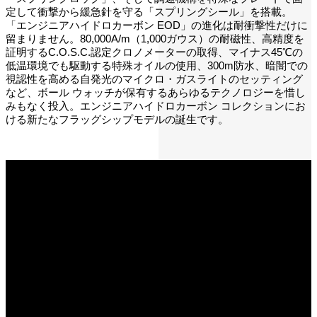
定して衝撃から緩急針を守る「スプリングシール」を搭載。
「エンジニアハイドロカーボン EOD」の進化は耐衝撃性だけに
留まりません。80,000A/m（1,000ガウス）の耐磁性、高精度を
証明するC.O.S.C.認定クロノメーターの取得、マイナス45℃の
低温環境でも駆動する特殊オイルの使用、300m防水、暗闇での
視認性を高める自発光のマイクロ・ガスライトのセッティング
など、ボール ウォッチが保有するあらゆるテクノロジーを惜し
みもなく投入。エンジニアハイドロカーボン コレクションにお
ける新たなフラッグシップモデルの誕生です。