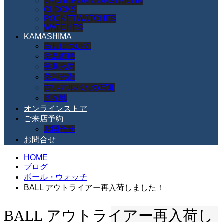
VACHERON CONSTANTIN
CLOCKS
POCKETWATCHES
WATCHES
KAMASHIMA
当店について
釜島顕勝
釜島光男
釜島光顕
古いアルバムの写真
所在地
オンラインストア
ご来店予約
お問合せ
お問合せ
HOME
ブログ
ボール・ウォッチ
BALL アウトライアー再入荷しました！
BALL アウトライアー再入荷し