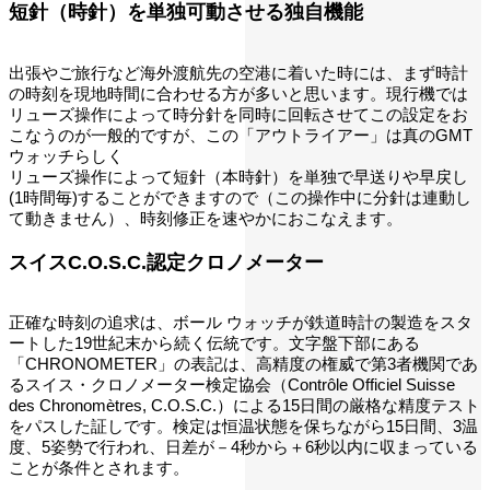
短針（時針）を単独可動させる独自機能
出張やご旅行など海外渡航先の空港に着いた時には、まず時計
の時刻を現地時間に合わせる方が多いと思います。現行機では
リューズ操作によって時分針を同時に回転させてこの設定をお
こなうのが一般的ですが、この「アウトライアー」は真のGMT
ウォッチらしく
リューズ操作によって短針（本時針）を単独で早送りや早戻し
(1時間毎)することができますので（この操作中に分針は連動し
て動きません）、時刻修正を速やかにおこなえます。
スイスC.O.S.C.認定クロノメーター
正確な時刻の追求は、ボール ウォッチが鉄道時計の製造をスタ
ートした19世紀末から続く伝統です。文字盤下部にある
「CHRONOMETER」の表記は、高精度の権威で第3者機関であ
るスイス・クロノメーター検定協会（Contrôle Officiel Suisse
des Chronomètres, C.O.S.C.）による15日間の厳格な精度テスト
をパスした証しです。検定は恒温状態を保ちながら15日間、3温
度、5姿勢で行われ、日差が－4秒から＋6秒以内に収まっている
ことが条件とされます。