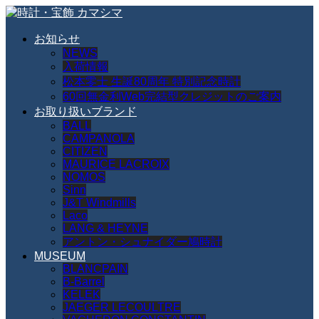
お知らせ
NEWS
入荷情報
松本零士 生誕80周年 特別記念時計
60回無金利Web完結型クレジットのご案内
お取り扱いブランド
BALL
CAMPANOLA
CITIZEN
MAURICE LACROIX
NOMOS
Sinn
J&T Windmills
Laco
LANG & HEYNE
アントン・シュナイダー鳩時計
MUSEUM
BLANCPAIN
B-Barrel
KELEK
JAEGER LECOULTRE