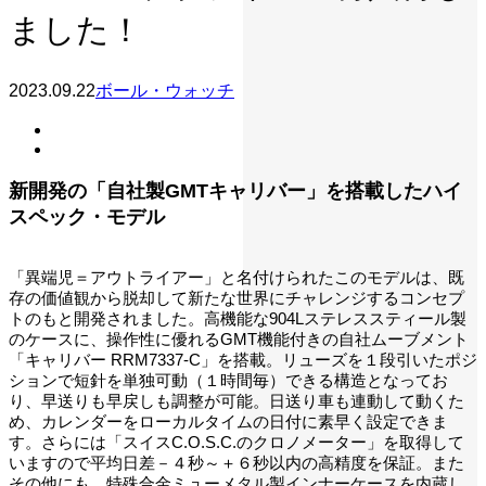
ました！
2023.09.22
ボール・ウォッチ
新開発の「自社製GMTキャリバー」を搭載したハイ
スペック・モデル
「異端児＝アウトライアー」と名付けられたこのモデルは、既
存の価値観から脱却して新たな世界にチャレンジするコンセプ
トのもと開発されました。高機能な904Lステレススティール製
のケースに、操作性に優れるGMT機能付きの自社ムーブメント
「キャリバー RRM7337-C」を搭載。リューズを１段引いたポジ
ションで短針を単独可動（１時間毎）できる構造となってお
り、早送りも早戻しも調整が可能。日送り車も連動して動くた
め、カレンダーをローカルタイムの日付に素早く設定できま
す。さらには「スイスC.O.S.C.のクロノメーター」を取得して
いますので平均日差－４秒～＋６秒以内の高精度を保証。また
その他にも、特殊合金ミューメタル製インナーケースを内蔵し