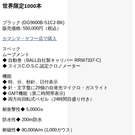
世界限定1000本
ブラック (DG9000B-S1CJ-BK)
販売価格: 550,000円（税込）
カマシマ・ヤフー店で購入
スペック
ムーブメント
◆ 自動巻（BALL自社製キャリバー RRM7337-C)
◆ スイスC.O.S.C.認定クロノメーター
機能
◆ 時、分、秒針、日付表示
◆ 針・文字盤に29個の自発光マイクロ・ガスライト
◆ GMT機能（第二時間帯表示)
◆ 両方向回転式ベゼル（24時間目盛り付き）
耐衝撃性◆ 5,000Gs
防水性◆ 200m防水
耐磁性◆ 80,000A/m (1,000ガウス）